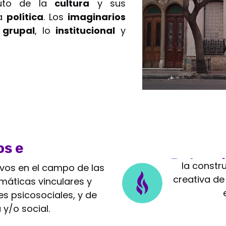
tuto de la
cultura
y sus
la
política
. Los
imaginarios
 grupal
, lo
institucional
y
os e
Potenc
la constr
ivos en el campo de las
creativa de
máticas vinculares y
s psicosociales, y de
 y/o social.