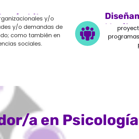
Diseñam
tes ámbitos
rganizacionales y/o
Monito
idades y/o demandas de
proyect
vado; como también en
programas 
encias sociales.
or/a en Psicología